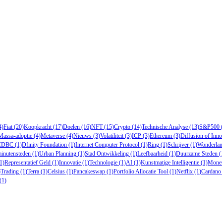
4)
Fiat
(20)
Koopkracht
(17)
Doelen
(16)
NFT
(15)
Crypto
(14)
Technische Analyse
(13)
S&P500
Massa-adoptie
(4)
Metaverse
(4)
Nieuws
(3)
Volatiliteit
(3)
ICP
(3)
Ethereum
(3)
Diffusion of Inno
CDBC
(1)
Dfinity Foundation
(1)
Internet Computer Protocol
(1)
Ring
(1)
Schrijver
(1)
Wonderla
inutensteden
(1)
Urban Planning
(1)
Stad Ontwikkeling
(1)
Leefbaarheid
(1)
Duurzame Steden
(
1)
Representatief Geld
(1)
Innovatie
(1)
Technologie
(1)
AI
(1)
Kunstmatige Intelligentie
(1)
Monet
)
Trading
(1)
Terra
(1)
Celsius
(1)
Pancakeswap
(1)
Portfolio Allocatie Tool
(1)
Netflix
(1)
Cardano
(1)