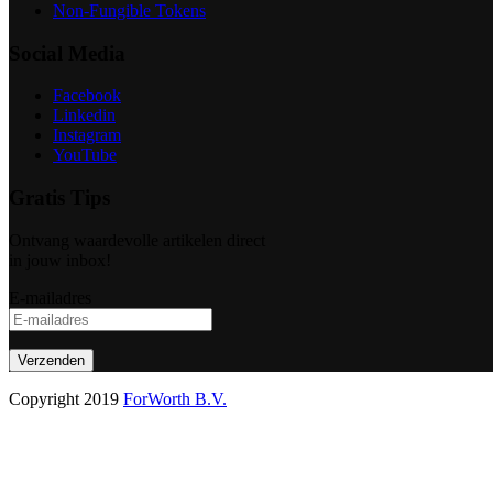
Non-Fungible Tokens
Social Media
Facebook
Linkedin
Instagram
YouTube
Gratis Tips
Ontvang waardevolle artikelen direct
in jouw inbox!
E-mailadres
Copyright 2019
ForWorth B.V.
SAMENWERKEN?
Sluit je aan bij ons en werk samen met ons aan het creëren van een b