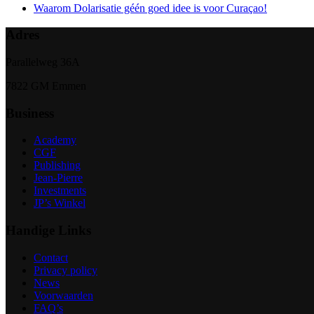
Waarom Dolarisatie géén goed idee is voor Curaçao!
Adres
Parallelweg 36A
7822 GM Emmen
Business
Academy
CGF
Publishing
Jean-Pierre
Investments
JP’s Winkel
Handige Links
Contact
Privacy policy
News
Voorwaarden
FAQ’s