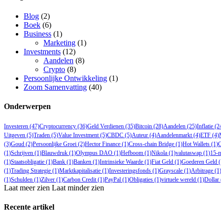
Blog
(2)
Boek
(6)
Business
(1)
Marketing
(1)
Investments
(12)
Aandelen
(8)
Crypto
(8)
Persoonlijke Ontwikkeling
(1)
Zoom Samenvatting
(40)
Onderwerpen
Investeren
(47)
Cryptocurrency
(36)
Geld Verdienen
(35)
Bitcoin
(28)
Aandelen
(25)
Inflatie
(2
Uitgeven
(5)
Traden
(5)
Value Investment
(5)
CBDC
(5)
Auteur
(4)
Aandelenmarkt
(4)
ETF
(4)
(3)
Goud
(2)
Persoonlijke Groei
(2)
Hector Finance
(1)
Cross-chain Bridge
(1)
Hot Wallets
(1)
(1)
Schrijven
(1)
Blauwdruk
(1)
Olympus DAO
(1)
Hefboom
(1)
Nikola
(1)
valutaswap
(1)
15-m
(1)
Staatsobligatie
(1)
Bank
(1)
Banken
(1)
Intrinsieke Waarde
(1)
Fiat Geld
(1)
Goederen Geld
(
(1)
Trading Strategie
(1)
Marktkapitalisatie
(1)
Investeringsfonds
(1)
Grayscale
(1)
Arbitrage
(1
(1)
Schulden
(1)
Zilver
(1)
Carbon Credit
(1)
PayPal
(1)
Obligaties
(1)
virtuele wereld
(1)
Dollar
Laat meer zien
Laat minder zien
Recente artikel