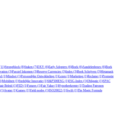
(11)
Strongblock
(8)
Staken
(7)
DXY
(6)
Early Adopters
(6)
Boek
(6)
Aandelenbeurs
(6)
Boek
vation
(3)
Passief Inkomen
(3)
Reserve Currencies
(3)
Index
(3)
Boek Schrijven
(3)
Metamask
nd
(1)
Mindset
(1)
Persoonlijke Ontwikkeling
(1)
Lezen
(1)
Marketing
(1)
Reclame
(1)
Promotie
1)
Mobiliteit
(1)
Stedelijke Innovatie
(1)
S&P500ESG
(1)
ESG-Index
(1)
Obligatie
(1)
SPAC
air Beleid
(1)
FED
(1)
Futures
(1)
Fair Value
(1)
Hypotheekrente
(1)
Trading Patronen
(1)
Avatar
(1)
Games
(1)
Yield-nodes
(1)
ISO20022
(1)
Swift
(1)
The Magic Formula