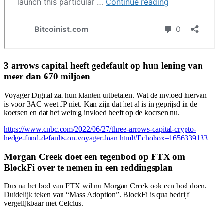
3 arrows capital heeft gedefault op hun lening van
meer dan 670 miljoen
Voyager Digital zal hun klanten uitbetalen. Wat de invloed hiervan
is voor 3AC weet JP niet. Kan zijn dat het al is in geprijsd in de
koersen en dat het weinig invloed heeft op de koersen nu.
https://www.cnbc.com/2022/06/27/three-arrows-capital-crypto-
hedge-fund-defaults-on-voyager-loan.html#Echobox=1656339133
Morgan Creek doet een tegenbod op FTX om
BlockFi over te nemen in een reddingsplan
Dus na het bod van FTX wil nu Morgan Creek ook een bod doen.
Duidelijk teken van “Mass Adoption”. BlockFi is qua bedrijf
vergelijkbaar met Celcius.