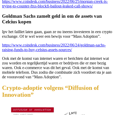
https://www.coindesk.com/business/2022/06/25/morgan-creek-is-
trying-to-counter-ftxs-blockfi-bailout-leaked-call-shows/
Goldman Sachs zamelt geld in om de assets van
Celcius kopen
Ipv het failliet laten gaan, gaan ze nu ineens investeren in een crypto
exchange. Of te wel weer een bewijs voor “Mass Adoption”.
https://www.coindesk.com/business/2022/06/24/goldman-sachs-
raising-funds-to-buy-celsius-assets-sources/
Ook met de komst van internet waren er berichten dat internet wat
zou worden en tegelijkertijd waren er bedrijven die er mee bezig
waren. Ook e-commerce was dit het geval. Ook met de komst van
mobiele telefoon. Dus zodra die combinatie zich voordoet sta je aan
de vooravond van “Mass Adoption”.
Crypto-adoptie volgens “Diffusion of
Innovation”