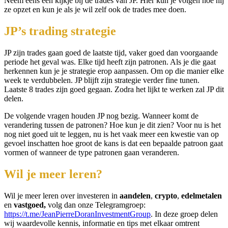
Neem eens een kijkje bij de trades van JP. Hier kun je volgen hoe hij
ze opzet en kun je als je wil zelf ook de trades mee doen.
JP’s trading strategie
JP zijn trades gaan goed de laatste tijd, vaker goed dan voorgaande
periode het geval was. Elke tijd heeft zijn patronen. Als je die gaat
herkennen kun je je strategie erop aanpassen. Om op die manier elke
week te verdubbelen. JP blijft zijn strategie verder fine tunen.
Laatste 8 trades zijn goed gegaan. Zodra het lijkt te werken zal JP dit
delen.
De volgende vragen houden JP nog bezig. Wanneer komt de
verandering tussen de patronen? Hoe kun je dit zien? Voor nu is het
nog niet goed uit te leggen, nu is het vaak meer een kwestie van op
gevoel inschatten hoe groot de kans is dat een bepaalde patroon gaat
vormen of wanneer de type patronen gaan veranderen.
Wil je meer leren?
Wil je meer leren over investeren in
aandelen
,
crypto
,
edelmetalen
en
vastgoed,
volg dan onze Telegramgroep:
https://t.me/JeanPierreDoranInvestmentGroup
. In deze groep delen
wij waardevolle kennis, informatie en tips met elkaar omtrent