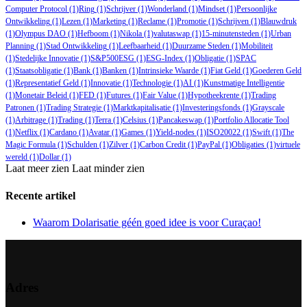
Computer Protocol
(1)
Ring
(1)
Schrijver
(1)
Wonderland
(1)
Mindset
(1)
Persoonlijke
Ontwikkeling
(1)
Lezen
(1)
Marketing
(1)
Reclame
(1)
Promotie
(1)
Schrijven
(1)
Blauwdruk
(1)
Olympus DAO
(1)
Hefboom
(1)
Nikola
(1)
valutaswap
(1)
15-minutensteden
(1)
Urban
Planning
(1)
Stad Ontwikkeling
(1)
Leefbaarheid
(1)
Duurzame Steden
(1)
Mobiliteit
(1)
Stedelijke Innovatie
(1)
S&P500ESG
(1)
ESG-Index
(1)
Obligatie
(1)
SPAC
(1)
Staatsobligatie
(1)
Bank
(1)
Banken
(1)
Intrinsieke Waarde
(1)
Fiat Geld
(1)
Goederen Geld
(1)
Representatief Geld
(1)
Innovatie
(1)
Technologie
(1)
AI
(1)
Kunstmatige Intelligentie
(1)
Monetair Beleid
(1)
FED
(1)
Futures
(1)
Fair Value
(1)
Hypotheekrente
(1)
Trading
Patronen
(1)
Trading Strategie
(1)
Marktkapitalisatie
(1)
Investeringsfonds
(1)
Grayscale
(1)
Arbitrage
(1)
Trading
(1)
Terra
(1)
Celsius
(1)
Pancakeswap
(1)
Portfolio Allocatie Tool
(1)
Netflix
(1)
Cardano
(1)
Avatar
(1)
Games
(1)
Yield-nodes
(1)
ISO20022
(1)
Swift
(1)
The
Magic Formula
(1)
Schulden
(1)
Zilver
(1)
Carbon Credit
(1)
PayPal
(1)
Obligaties
(1)
virtuele
wereld
(1)
Dollar
(1)
Laat meer zien
Laat minder zien
Recente artikel
Waarom Dolarisatie géén goed idee is voor Curaçao!
Adres