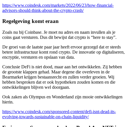
https://www.coindesk.com/markets/2022/06/23/how-financial-
advisors-should-think-about-the-crypto-crash/
Regelgeving komt eraan
Zoals nu bij Coinbase. Je moet nu adres en naam invullen als je
coins gaat versturen. Dus dit bewijst dat crypto is “here to stay”.
De groei van de laatste paar jaar heeft ervoor gezorgd dat er steeds
betere infrastructuur komt rond crypto. De innovatie op digitaliseren,
encryptie, versturen en opslaan van data.
Conclusie DeFi is niet dood, maar aan het ontwikkelen. Zij hebben
de grootste klappen gehad. Maar degene die overleven in de
Bearmarket krijgen bestaansrecht en zullen verder groeien. Wij
hebben besproken dat er ook hypotheken zouden komen en die
ontwikkelingen blijven wel doorgaan.
Ook zaken als Olympus en Wonderland zijn mooie ontwikkelingen
hierin.
https://www.coindesk.com/sponsored-content/defi-isnt-dead-its-
evolving-towards-sustainable-on-chain-liquidity/