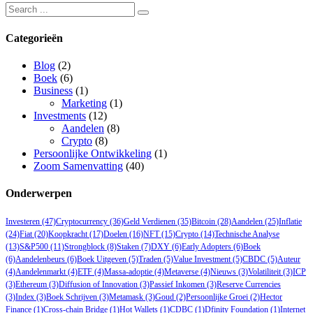
Search
for:
Categorieën
Blog
(2)
Boek
(6)
Business
(1)
Marketing
(1)
Investments
(12)
Aandelen
(8)
Crypto
(8)
Persoonlijke Ontwikkeling
(1)
Zoom Samenvatting
(40)
Onderwerpen
Investeren
(47)
Cryptocurrency
(36)
Geld Verdienen
(35)
Bitcoin
(28)
Aandelen
(25)
Inflatie
(24)
Fiat
(20)
Koopkracht
(17)
Doelen
(16)
NFT
(15)
Crypto
(14)
Technische Analyse
(13)
S&P500
(11)
Strongblock
(8)
Staken
(7)
DXY
(6)
Early Adopters
(6)
Boek
(6)
Aandelenbeurs
(6)
Boek Uitgeven
(5)
Traden
(5)
Value Investment
(5)
CBDC
(5)
Auteur
(4)
Aandelenmarkt
(4)
ETF
(4)
Massa-adoptie
(4)
Metaverse
(4)
Nieuws
(3)
Volatiliteit
(3)
ICP
(3)
Ethereum
(3)
Diffusion of Innovation
(3)
Passief Inkomen
(3)
Reserve Currencies
(3)
Index
(3)
Boek Schrijven
(3)
Metamask
(3)
Goud
(2)
Persoonlijke Groei
(2)
Hector
Finance
(1)
Cross-chain Bridge
(1)
Hot Wallets
(1)
CDBC
(1)
Dfinity Foundation
(1)
Internet