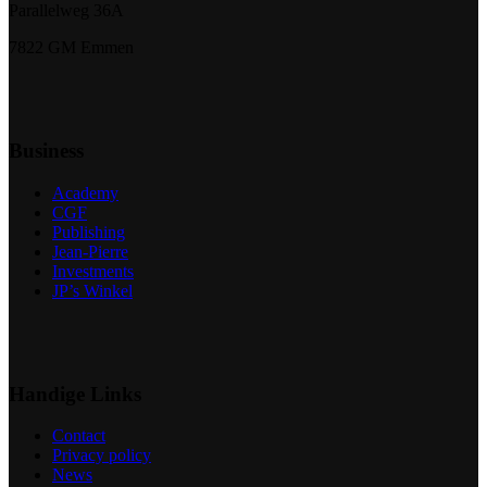
Parallelweg 36A
7822 GM Emmen
Business
Academy
CGF
Publishing
Jean-Pierre
Investments
JP’s Winkel
Handige Links
Contact
Privacy policy
News