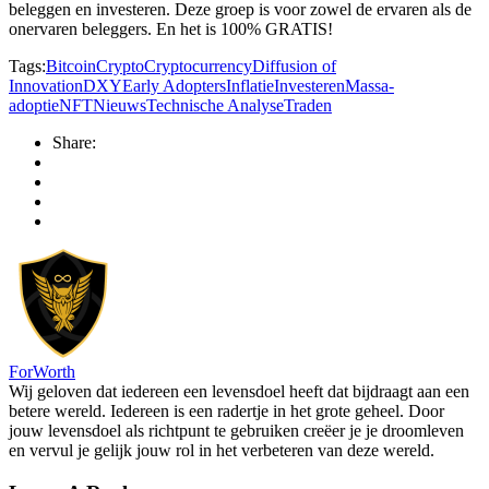
beleggen en investeren. Deze groep is voor zowel de ervaren als de
onervaren beleggers. En het is 100% GRATIS!
Tags:
Bitcoin
Crypto
Cryptocurrency
Diffusion of
Innovation
DXY
Early Adopters
Inflatie
Investeren
Massa-
adoptie
NFT
Nieuws
Technische Analyse
Traden
Share:
ForWorth
Wij geloven dat iedereen een levensdoel heeft dat bijdraagt aan een
betere wereld. Iedereen is een radertje in het grote geheel. Door
jouw levensdoel als richtpunt te gebruiken creëer je je droomleven
en vervul je gelijk jouw rol in het verbeteren van deze wereld.