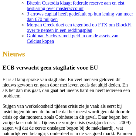
Bitcoin Custodia klaagt federale reserve aan en eist
beslissing over masteraccount
3 arrows capital heeft gedefault op hun lening van meer
dan 670 miljoen
Morgan Creek doet een tegenbod op FTX om BlockFi
over te nemen in een reddingsplan
Goldman Sachs zamelt geld in om de assets van
Celcius kopen
Nieuws
ECB verwacht geen stagflatie voor EU
Er is al lang sprake van stagflatie. En veel mensen geloven dit
nieuws gewoon en gaan door met leven zoals dat altijd deden. En
als het dan mis gaat, dan gaat het ineens hard en heeft iedereen een
probleem.
Stijgen van werkeloosheid tijdens crisis zie je vaak als eerst bij
instellingen binnen de branche dat het meest wordt geraakt door de
crisis op dat moment, zoals Coinbase in dit geval. Daar begon het
vorige keer ook bij. Tijdens de vorige crisis (vastgoedcrisis – 2009)
zagen wij dat de eerste ontslagen begon bij de makelaardij, wat
natuurlijk een belangrijk onderdeel is in de vastgoed markt. Kunnen