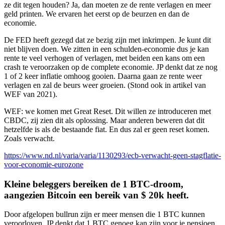
ze dit tegen houden? Ja, dan moeten ze de rente verlagen en meer
geld printen. We ervaren het eerst op de beurzen en dan de
economie.
De FED heeft gezegd dat ze bezig zijn met inkrimpen. Je kunt dit
niet blijven doen. We zitten in een schulden-economie dus je kan
rente te veel verhogen of verlagen, met beiden een kans om een
crash te veroorzaken op de complete economie. JP denkt dat ze nog
1 of 2 keer inflatie omhoog gooien. Daarna gaan ze rente weer
verlagen en zal de beurs weer groeien. (Stond ook in artikel van
WEF van 2021).
WEF: we komen met Great Reset. Dit willen ze introduceren met
CBDC, zij zien dit als oplossing. Maar anderen beweren dat dit
hetzelfde is als de bestaande fiat. En dus zal er geen reset komen.
Zoals verwacht.
https://www.nd.nl/varia/varia/1130293/ecb-verwacht-geen-stagflatie-
voor-economie-eurozone
Kleine beleggers bereiken de 1 BTC-droom,
aangezien Bitcoin een bereik van $ 20k heeft.
Door afgelopen bullrun zijn er meer mensen die 1 BTC kunnen
veroorloven. JP denkt dat 1 BTC genoeg kan zijn voor je pensioen