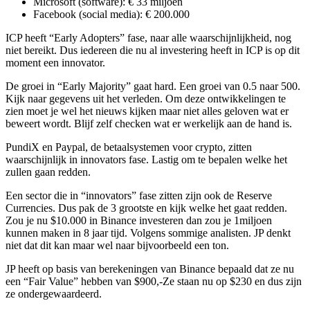
Microsoft (software): € 33 miljoen
Facebook (social media): € 200.000
ICP heeft “Early Adopters” fase, naar alle waarschijnlijkheid, nog
niet bereikt. Dus iedereen die nu al investering heeft in ICP is op dit
moment een innovator.
De groei in “Early Majority” gaat hard. Een groei van 0.5 naar 500.
Kijk naar gegevens uit het verleden. Om deze ontwikkelingen te
zien moet je wel het nieuws kijken maar niet alles geloven wat er
beweert wordt. Blijf zelf checken wat er werkelijk aan de hand is.
PundiX en Paypal, de betaalsystemen voor crypto, zitten
waarschijnlijk in innovators fase. Lastig om te bepalen welke het
zullen gaan redden.
Een sector die in “innovators” fase zitten zijn ook de Reserve
Currencies. Dus pak de 3 grootste en kijk welke het gaat redden.
Zou je nu $10.000 in Binance investeren dan zou je 1miljoen
kunnen maken in 8 jaar tijd. Volgens sommige analisten. JP denkt
niet dat dit kan maar wel naar bijvoorbeeld een ton.
JP heeft op basis van berekeningen van Binance bepaald dat ze nu
een “Fair Value” hebben van $900,-Ze staan nu op $230 en dus zijn
ze ondergewaardeerd.