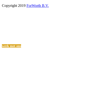
Copyright 2019
ForWorth B.V.
SAMENWERKEN?
Sluit je aan bij ons en werk samen met ons aan het creëren van een
betere wereld en een mooie toekomst voor iedereen.
werk met ons