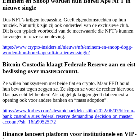
Eminem en Snoop worden hun Bored Ape NFT in
nieuwe single
Dus NFT’s krijgen toepassing. Geeft eigendomsrechten op hun
muziek. Natuurlijk zijn zij ook onderdeel van de exclusieve club.
Dit is een typisch voorbeeld van de meerwaarde die NFT’s kunnen
toevoegen in onze samenleving.
https://www.crypto-insiders.nl/nieuws/nft/eminem-en-snoop-dogg-
worden-hun-bored-ape-nft-in-nieuwe-single/
Bitcoin Custodia klaagt Federale Reserve aan en eist
beslissing over masteraccount.
Ze willen banksysteem met beide fiat en crypto. Maar FED houd
hun bewust tegen zeggen ze. Ze slepen ze voor de rechter hiervoor.
Das pas echt lef hebben! Als zij gelijk krijgen geeft dat een extra
opening ook voor andere banken en “mass adoption”.
https://www.forbes.com/sites/michaeldelcastillo/2022/06/07/bitcoin-
bank-custodia-sues-federal-reserve-demanding-decision-on-master-
account/?sh=16fa99525f72
Binance lanceert platform voor institutionele en VIP-